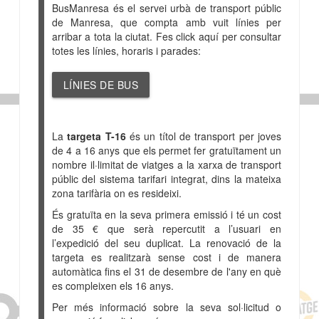
BusManresa és el servei urbà de transport públic
de Manresa, que compta amb vuit línies per
arribar a tota la ciutat. Fes click aquí per consultar
totes les línies, horaris i parades:
LÍNIES DE BUS
La
targeta T-16
és un títol de transport per joves
de 4 a 16 anys que els permet fer gratuïtament un
nombre il·limitat de viatges a la xarxa de transport
públic del sistema tarifari integrat, dins la mateixa
zona tarifària on es resideixi.
És gratuïta en la seva primera emissió i té un cost
de 35 € que serà repercutit a l’usuari en
l’expedició del seu duplicat. La renovació de la
targeta es realitzarà sense cost i de manera
automàtica fins el 31 de desembre de l'any en què
es compleixen els 16 anys.
Per més informació sobre la seva sol·licitud o