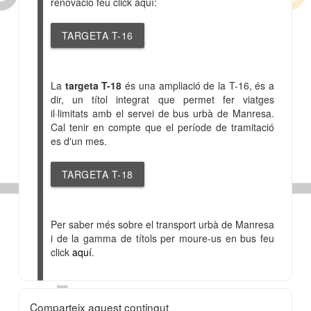
renovació feu click aquí:
TARGETA
T-16
La
targeta T
-18
és una ampliació de la T-16, és a
dir, un títol integrat que permet fer viatges
il·limitats amb el servei de bus urbà de Manresa.
Cal tenir en compte que el període de tramitació
es d'un mes.
TARGETA
T-18
Per saber més sobre el transport urbà de Manresa
i de la gamma de títols per moure-us en bus feu
click
aquí
.
Comparteix aquest contingut