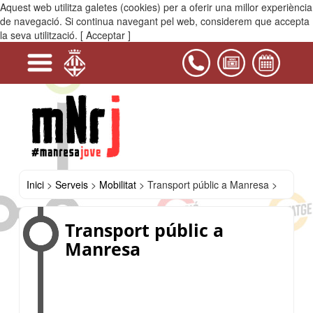
Aquest web utilitza galetes (cookies) per a oferir una millor experiència
MENÚ
de navegació. Si continua navegant pel web, considerem que accepta
la seva utilització.
[ Acceptar ]
-
+
+
+
-
+
+
+
+
+
+
+
Serveis
Projectes
Activitats
Equipaments
PIJ
Contacta'ns
i
Educació
Manresa
Oci
Mobilitat
Salut
Habitatge
Transport
Transport
Mobilitat
Descomptes
Casals
Treball
i
públic
a
Internacional
per
del
Jove
lleure
a
altres
a
Bages
Manresa
municipis
joves
des
per
de
viatjar
Manresa
a
l'estiu
Inici
>
Serveis
>
Mobilitat
>
Transport públic a Manresa >
Transport públic a
Manresa