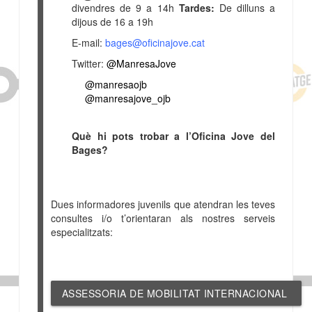
divendres de 9 a 14h
Tardes:
De dilluns a
dijous de 16 a 19h
E-mail:
bages@oficinajove.cat
Twitter:
@ManresaJove
@manresaojb
@manresajove_ojb
Què hi pots trobar a l’Oficina Jove del
Bages?
Dues informadores juvenils que atendran les teves
consultes i/o t’orientaran als nostres serveis
especialitzats:
ASSESSORIA DE MOBILITAT INTERNACIONAL