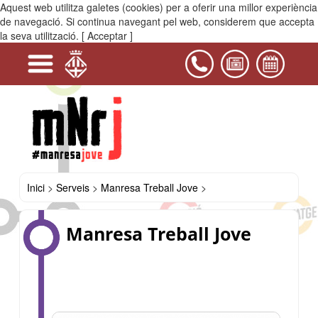
Aquest web utilitza galetes (cookies) per a oferir una millor experiència
MENÚ
de navegació. Si continua navegant pel web, considerem que accepta
la seva utilització.
[ Acceptar ]
-
+
-
+
+
+
+
+
+
+
+
+
Serveis
Projectes
Activitats
Equipaments
PIJ
Contacta'ns
i
Educació
Manresa
Oci
Mobilitat
Salut
Habitatge
Abans
Com
On
Ofertes
Treball
Recursos
Casals
Treball
i
de
buscar
buscar
de
de
i
del
Jove
lleure
cercar
feina?
feina?
feina
temporada
serveis
Bages
feina...
Inici
>
Serveis
>
Manresa Treball Jove
>
Manresa Treball Jove