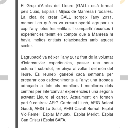
El Grup d’Amics del Lleure (GALL) està format
pels Cuas, Esplais i Mijacs de Manresa i rodalies.
La idea de crear GALL sorgeix l’any 2011,
moment en què es va creure oportú agrupar un
cop l’any totes les entitats i compartir recursos i
experiències tenint en compte que a Manresa hi
havia moltes entitats relacionades amb aquest
sector.
L’agrupació va néixer l’any 2012 fruit de la voluntat
d’intercanviar experiències, passar una bona
estona i, sobretot, fer pinya al voltant del món del
lleure. Es reuneix gairebé cada setmana per
preparar dos esdeveniments a l’any: una trobada
adreçada a tots els monitors i monitores dels
centres per intercanviar experiències i una segona
activitat Lleure al carrer. Actualment en formen
part 9 centres: AEIG Cardenal Lluch, AEIG Antoni
Gaudí, AEIG La Salut, AEIG Cavall Bernat, Esplai
Vic-Remei, Esplai Minuatx, Esplai Merlot, Esplai
Can Cristu i Esplai SAFA.