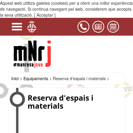
Aquest web utilitza galetes (cookies) per a oferir una millor experiència
MENÚ
de navegació. Si continua navegant pel web, considerem que accepta
la seva utilització.
[ Acceptar ]
+
+
+
-
+
+
+
Serveis
Projectes
Activitats
Equipaments
PIJ
Contacta'ns
i
La
Espai
Vídeo
Reserva
Casals
Kampana
Jove
dels
d'espais
del
Joan
equipaments
i
Bages
Amades
juvenils
materials
de
Manresa
Inici
>
Equipaments
>
Reserva d'espais i materials >
Reserva d'espais i
materials