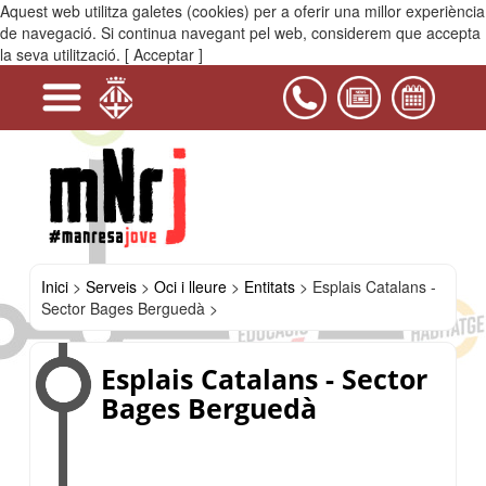
Aquest web utilitza galetes (cookies) per a oferir una millor experiència
MENÚ
de navegació. Si continua navegant pel web, considerem que accepta
la seva utilització.
[ Acceptar ]
-
+
+
-
+
+
-
+
+
+
+
+
+
+
+
Serveis
Projectes
Activitats
Equipaments
PIJ
Contacta'ns
i
Educació
Manresa
Oci
Mobilitat
Salut
Habitatge
Participació
Activitats
Carnets
Assessoria
Música
Esport
Recursos
Entitats
Teatre
Dansa
Cinema
Jocs
Acció
AEiG
AEiG
AEiG
Aldarull
Ateneu
Batrakes
CAE
Colla
Creu
El
Escoltes
Esplais
Esplai
Esplai
Esplai
Grup
Grup
JERC
Stalow
Joventuts
Casals
Treball
i
ciutadana
de
per
per
i
Lila
Antoni
Cardenal
Cavall
Popular
Castellera
Roja
club
i
Catalans
Vic-
Can
Safa
de
amics
socialistes
del
Jove
lleure
lleure
entitats
a
circ
Gaudí
Lluch
Bernat
La
Penjats
Joventut
del
guies
-
Remei
Cristu
Joves
del
Bages
la
Sèquia
del
Manresa
joc
(Demarcació
Sector
i
lleure
promoció
Campus
de
Bages
Esplai
(GALL)
de
la
Berguedà
Minuatx
joves
Catalunya
artistes
Central)
Inici
>
Serveis
>
Oci i lleure
>
Entitats
>
Esplais Catalans -
Sector Bages Berguedà >
Esplais Catalans - Sector
Bages Berguedà