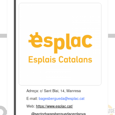
Adreça: c/ Sant Blai, 14, Manresa
E-mail:
bagesbergueda@esplac.cat
Web:
https://www.esplac.cat/
@sectorbagesberguedacerdanya