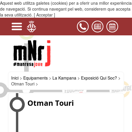
Aquest web utilitza galetes (cookies) per a oferir una millor experiència
MENÚ
de navegació. Si continua navegant pel web, considerem que accepta
la seva utilització.
[ Acceptar ]
+
+
+
-
-
-
+
+
Serveis
Projectes
Activitats
Equipaments
PIJ
Contacta'ns
i
La
Espai
Vídeo
Reserva
Exposició
Catalitza
Ronny
Hafssa
Khalid
Jennifer
Otman
Kawtar
Karim
Yeraimy
Youseff
María
Casals
Kampana
Jove
dels
d'espais
Qui
Eyegue
Baddou
Ait
Benedicto
Touri
Zaki
Akidouch
Isabel
El
José
del
Joan
equipaments
i
Soc?
Hamou
Luna
Amrani
Castro
Bages
Amades
juvenils
materials
de
Manresa
Inici
>
Equipaments
>
La Kampana
>
Exposició Qui Soc?
>
Otman Touri >
Otman Touri