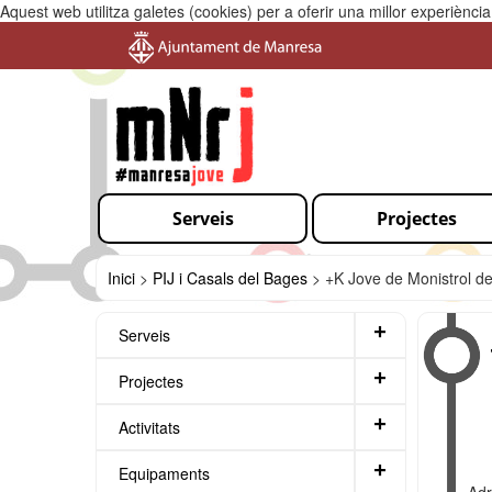
Aquest web utilitza galetes (cookies) per a oferir una millor experiènc
Serveis
Projectes
Inici
>
PIJ i Casals del Bages
>
+K Jove de Monistrol d
+
Serveis
+
Projectes
+
Activitats
+
Equipaments