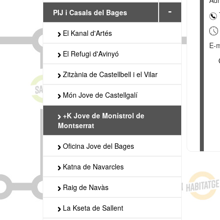
Adr
-
PIJ i Casals del Bages
El Kanal d'Artés
E-m
El Refugi d'Avinyó
Zitzània de Castellbell i el Vilar
Món Jove de Castellgalí
+K Jove de Monistrol de
Montserrat
Oficina Jove del Bages
Katna de Navarcles
Raig de Navàs
La Kseta de Sallent