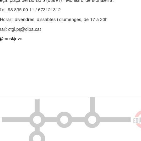
eça: p
laça del Bo-Bo 5 (08691) - Monistrol de Montserrat
Tel. 93 835 00 11 / 673121312
Horari: divendres, dissabtes i diumenges, de 17 a 20h
ail: ctgl.pij@diba.cat
@meskjove