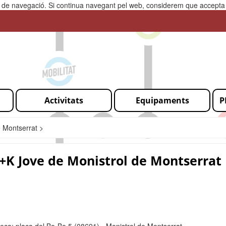
ia de navegació. Si continua navegant pel web, considerem que accepta l
Activitats
Equipaments
P
e Montserrat >
+K Jove de Monistrol de Montserrat