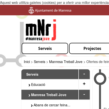
Aquest web utilitza galetes (cookies) per a oferir una millor experiènc
Serveis
Projectes
Inici
>
Serveis
>
Manresa Treball Jove
>
Ofertes de fei
-
Serveis
+
Educació
-
Manresa Treball Jove
Abans de cercar feina...