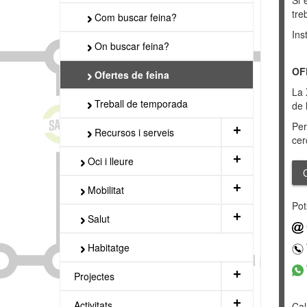
Si 
tre
Com buscar feina?
Ins
On buscar feina?
OF
Ofertes de feina
La 
Treball de temporada
de 
Per
+
Recursos i serveis
cer
+
Oci i lleure
+
Mobilitat
Pot
+
Salut
Habitatge
+
Projectes
+
Activitats
Cal