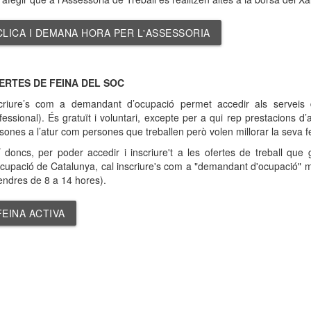
CLICA I DEMANA HORA PER L'ASSESSORIA
ERTES DE FEINA DEL SOC
criure’s com a demandant d’ocupació permet accedir als serveis d
fessional). És gratuït i voluntari, excepte per a qui rep prestacions d’a
sones a l’atur com persones que treballen però volen millorar la seva fei
í doncs, per poder accedir i inscriure't a les ofertes de treball que
cupació de Catalunya, cal inscriure's com a "demandant d'ocupació" mit
endres de 8 a 14 hores).
FEINA ACTIVA