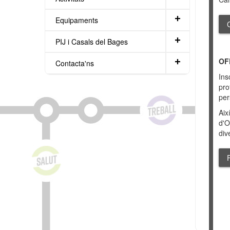
+
Equipaments
+
PIJ i Casals del Bages
OF
+
Contacta'ns
Ins
pro
per
Aix
d'O
div