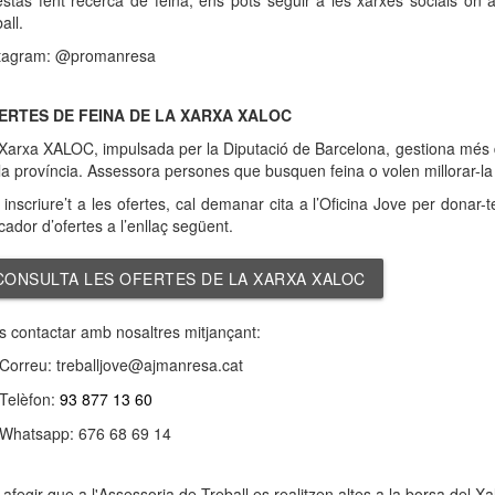
estàs fent recerca de feina, ens pots seguir a les xarxes socials on
ball.
tagram: @promanresa
ERTES DE FEINA DE LA XARXA XALOC
Xarxa XALOC, impulsada per la Diputació de Barcelona, gestiona més de 
la província. Assessora persones que busquen feina o volen millorar-la 
 inscriure’t a les ofertes, cal demanar cita a l’Oficina Jove per donar
cador d’ofertes a l’enllaç següent.
CONSULTA LES OFERTES DE LA XARXA XALOC
s contactar amb nosaltres mitjançant:
Correu: treballjove@ajmanresa.cat
Telèfon:
93 877 13 60
Whatsapp: 676 68 69 14
 afegir que a l'Assessoria de Treball es realitzen altes a la borsa del Xa