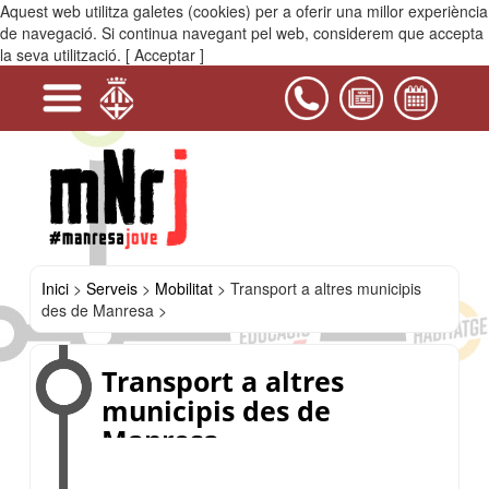
Aquest web utilitza galetes (cookies) per a oferir una millor experiència
MENÚ
de navegació. Si continua navegant pel web, considerem que accepta
la seva utilització.
[ Acceptar ]
-
+
+
+
-
+
+
+
+
+
+
+
Serveis
Projectes
Activitats
Equipaments
PIJ
Contacta'ns
i
Educació
Manresa
Oci
Mobilitat
Salut
Habitatge
Transport
Transport
Mobilitat
Descomptes
Casals
Treball
i
públic
a
Internacional
per
del
Jove
lleure
a
altres
a
Bages
Manresa
municipis
joves
des
per
de
viatjar
Manresa
a
l'estiu
Inici
>
Serveis
>
Mobilitat
>
Transport a altres municipis
des de Manresa >
Transport a altres
municipis des de
Manresa