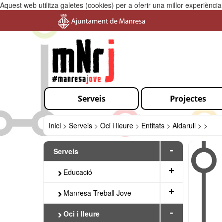
Aquest web utilitza galetes (cookies) per a oferir una millor experiènc
Serveis
Projectes
Inici
>
Serveis
>
Oci i lleure
>
Entitats
>
Aldarull
>
>
-
Serveis
+
Educació
+
Manresa Treball Jove
-
Oci i lleure