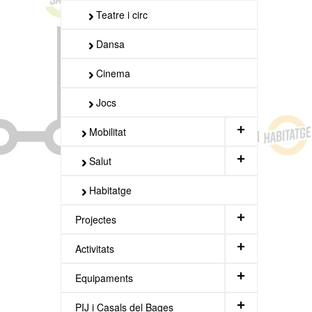
Teatre i circ
Dansa
Cinema
Jocs
+
Mobilitat
+
Salut
Habitatge
+
Projectes
+
Activitats
+
Equipaments
+
PIJ i Casals del Bages