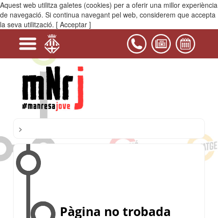
Aquest web utilitza galetes (cookies) per a oferir una millor experiència
MENÚ
de navegació. Si continua navegant pel web, considerem que accepta
la seva utilització.
[ Acceptar ]
+
+
+
+
+
+
Serveis
Projectes
Activitats
Equipaments
PIJ
Contacta'ns
i
Casals
del
Bages
>
Pàgina no trobada