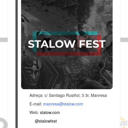
Adreça: c/ Santiago Rusiñol, 3 3r, Manresa
E-mail:
manresa@stalow.com
Web:
stalow.com
@stalowfest