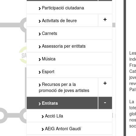
Participació ciutadana
+
Activitats de lleure
Carnets
Assessoria per entitats
Les
Música
ind
Fra
Cat
Esport
jov
+
rev
Recursos per a la
Paï
promoció de joves artistes
La 
-
Entitats
tot
glo
Acció Lila
nos
soc
AEiG Antoni Gaudí