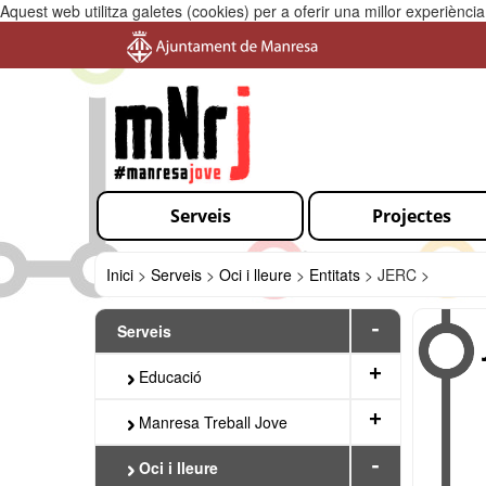
Aquest web utilitza galetes (cookies) per a oferir una millor experiènc
Serveis
Projectes
Inici
>
Serveis
>
Oci i lleure
>
Entitats
>
JERC >
-
Serveis
+
Educació
+
Manresa Treball Jove
-
Oci i lleure