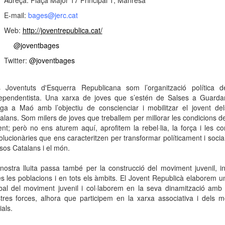
Adreça: Plaça Major 17 Principal 1, Manresa
E-mail:
bages@jerc.cat
Web:
http://joventrepublica.cat/
@joventbages
Twitter:
@joventbages
 Joventuts d'Esquerra Republicana som l’organització política d
ependentista. Una xarxa de joves que s’estén de Salses a Guarda
ga a Maó amb l’objectiu de conscienciar i mobilitzar el jovent de
alans. Som milers de joves que treballem per millorar les condicions de
ent; però no ens aturem aquí, aprofitem la rebel·lia, la força i les co
olucionàries que ens caracteritzen per transformar políticament i socia
sos Catalans i el món.
nostra lluita passa també per la construcció del moviment juvenil, in
es les poblacions i en tots els àmbits. El Jovent Republicà elaborem un
bal del moviment juvenil i col·laborem en la seva dinamització amb 
tres forces, alhora que participem en la xarxa associativa i dels 
ials.