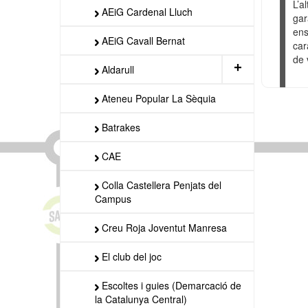
L’a
AEiG Cardenal Lluch
gar
ens
AEiG Cavall Bernat
car
de 
+
Aldarull
Ateneu Popular La Sèquia
Batrakes
CAE
Colla Castellera Penjats del
Campus
Creu Roja Joventut Manresa
El club del joc
Escoltes i guies (Demarcació de
la Catalunya Central)