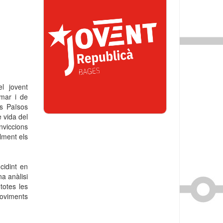
el jovent
mar i de
ls Països
 vida del
nviccions
lment els
cidint en
a anàlisi
totes les
moviments