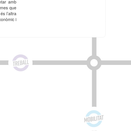
ontar amb
lemes que
s l’altra
econòmic i