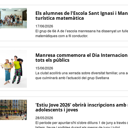
Els alumnes de l'Escola Sant Ignasi i M
turística matemàtica
17/06/2026
El grup de 6è A de l’escola manresana ha dissenyat un fulle
matemàtiques com a fil conductor.
Manresa commemora el Dia Internacional 
tots els públics
15/06/2026
La ciutat acollirà una xerrada sobre diversitat familiar, una 
que culminarà amb l'actuació del grup Svetlana
'Estiu Jove 2026' obrirà inscripcions amb
adolescents i joves
28/05/2026
El període per apuntar-s'hi s'obre dilluns 1 de juny a travé
tallers, lleure i sortides durant els mesos de juny i juliol.