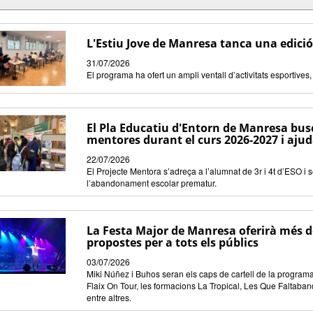
L'Estiu Jove de Manresa tanca una edició
31/07/2026
El programa ha ofert un ampli ventall d’activitats esportives, 
El Pla Educatiu d'Entorn de Manresa busc
mentores durant el curs 2026-2027 i ajud
22/07/2026
El Projecte Mentora s’adreça a l’alumnat de 3r i 4t d’ESO i 
l’abandonament escolar prematur.
La Festa Major de Manresa oferirà més d
propostes per a tots els públics
03/07/2026
Miki Núñez i Buhos seran els caps de cartell de la program
Flaix On Tour, les formacions La Tropical, Les Que Faltaba
entre altres.