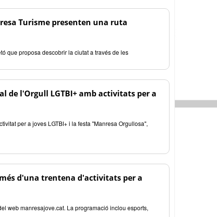
anresa Turisme presenten una ruta
tó que proposa descobrir la ciutat a través de les
de l'Orgull LGTBI+ amb activitats per a
activitat per a joves LGTBI+ i la festa "Manresa Orgullosa",
 més d'una trentena d'activitats per a
s del web manresajove.cat. La programació inclou esports,