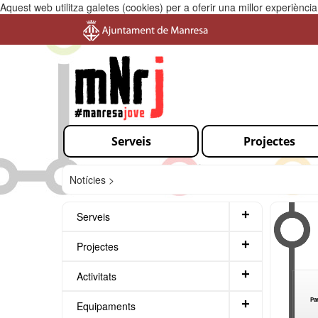
Aquest web utilitza galetes (cookies) per a oferir una millor experiènc
Serveis
Projectes
Notícies >
+
Serveis
+
Projectes
+
Activitats
Par
+
Equipaments