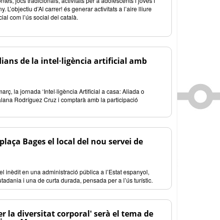
es, jocs tradicionals, activitats per a adolescents i joves i
L’objectiu d’Al carrer! és generar activitats a l’aire lliure
cial com l’ús social del català.
ans de la intel·ligència artificial amb
, la jornada ‘Intel·ligència Artificial a casa: Aliada o
lana Rodríguez Cruz i comptarà amb la participació
aça Bages el local del nou servei de
el inèdit en una administració pública a l’Estat espanyol,
tadania i una de curta durada, pensada per a l’ús turístic.
r la diversitat corporal' serà el tema de