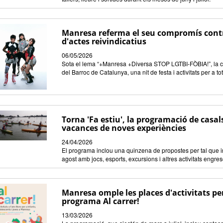
Manresa referma el seu compromís contr
d'actes reivindicatius
06/05/2026
Sota el lema “+Manresa +Diversa STOP LGTBI-FÒBIA!”, la ci
del Barroc de Catalunya, una nit de festa i activitats per a to
Torna 'Fa estiu', la programació de casals,
vacances de noves experiències
24/04/2026
El programa inclou una quinzena de propostes per tal que in
agost amb jocs, esports, excursions i altres activitats engr
Manresa omple les places d'activitats per
programa Al carrer!
13/03/2026