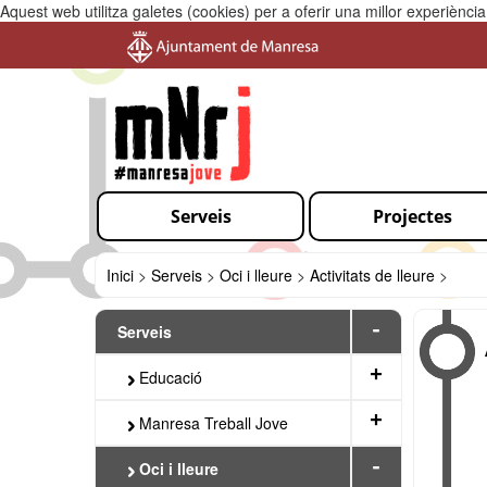
Aquest web utilitza galetes (cookies) per a oferir una millor experiènc
Serveis
Projectes
Inici
>
Serveis
>
Oci i lleure
>
Activitats de lleure
>
-
Serveis
+
Educació
+
Manresa Treball Jove
-
Oci i lleure