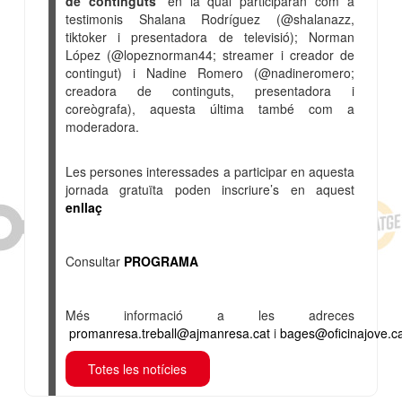
de continguts
’
en la qual participaran com a
testimonis Shalana Rodríguez (@shalanazz,
tiktoker i presentadora de televisió); Norman
López (@lopeznorman44; streamer i creador de
contingut) i Nadine Romero (@nadineromero;
creadora de continguts, presentadora i
coreògrafa), aquesta última també com a
moderadora.
Les persones interessades a participar en aquesta
jornada gratuïta poden inscriure’s en aquest
enllaç
Consultar
PROGRAMA
Més informació a les adreces
promanresa.treball@ajmanresa.cat
i
bages@oficinajove.c
Totes les notícies