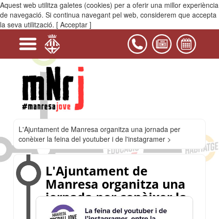
Aquest web utilitza galetes (cookies) per a oferir una millor experiència
MENÚ
de navegació. Si continua navegant pel web, considerem que accepta
la seva utilització.
[ Acceptar ]
+
+
+
+
+
+
Serveis
Projectes
Activitats
Equipaments
PIJ
Contacta'ns
i
Casals
del
Bages
L'Ajuntament de Manresa organitza una jornada per
conèixer la feina del youtuber i de l'instagramer >
L'Ajuntament de
Manresa organitza una
jornada per conèixer la
feina del youtuber i de