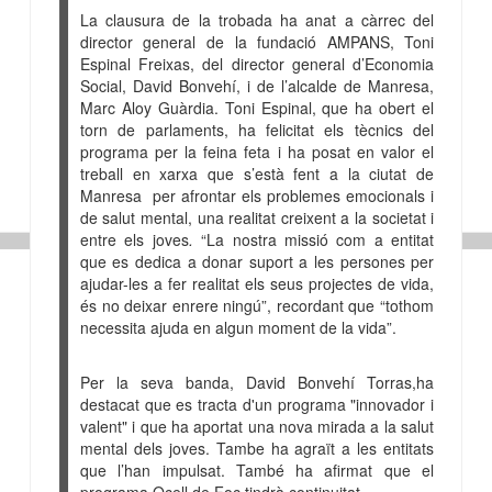
La clausura de la trobada ha anat a càrrec del
director general de la fundació AMPANS, Toni
Espinal Freixas, del director general d’Economia
Social, David Bonvehí, i de l’alcalde de Manresa,
Marc Aloy Guàrdia. Toni Espinal, que ha obert el
torn de parlaments, ha felicitat els tècnics del
programa per la feina feta i ha posat en valor el
treball en xarxa que s’està fent a la ciutat de
Manresa per afrontar els problemes emocionals i
de salut mental, una realitat creixent a la societat i
entre els joves
.
“La nostra missió com a entitat
que es dedica a donar suport a les persones per
ajudar-les a fer realitat els seus projectes de vida,
és no deixar enrere ningú”, recordant que “tothom
necessita ajuda en algun moment de la vida”.
Per la seva banda, David Bonvehí Torras,
ha
destacat que es tracta d'un programa "innovador i
valent" i que ha aportat una nova mirada a la salut
mental dels joves. Tambe ha agraït a les entitats
que l’han impulsat. També ha afirmat que el
programa Ocell de Foc tindrà continuitat.