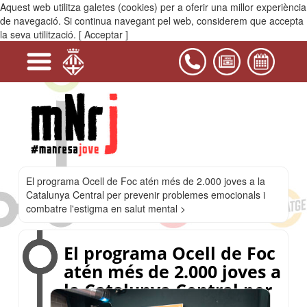
Aquest web utilitza galetes (cookies) per a oferir una millor experiència
MENÚ
de navegació. Si continua navegant pel web, considerem que accepta
la seva utilització.
[ Acceptar ]
+
+
+
+
+
+
Serveis
Projectes
Activitats
Equipaments
PIJ
Contacta'ns
i
Casals
del
Bages
El programa Ocell de Foc atén més de 2.000 joves a la
Catalunya Central per prevenir problemes emocionals i
combatre l'estigma en salut mental >
El programa Ocell de Foc
atén més de 2.000 joves a
la Catalunya Central per