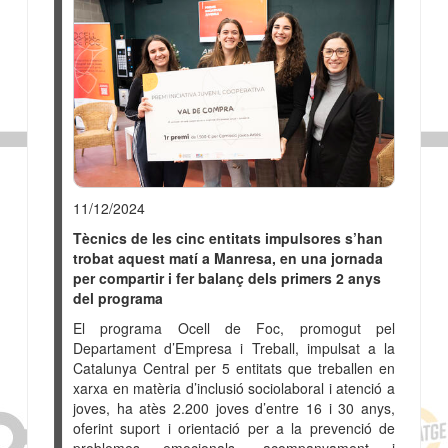
prevenir problemes
emocionals i combatre
l'estigma en salut
mental
11/12/2024
Tècnics de les cinc entitats impulsores s’han
trobat aquest matí a Manresa, en una jornada
per compartir i fer balanç dels primers 2 anys
del programa
El programa Ocell de Foc, promogut pel
Departament d’Empresa i Treball, impulsat a la
Catalunya Central per 5 entitats que treballen en
xarxa en matèria d’inclusió sociolaboral i atenció a
joves, ha atès 2.200 joves d’entre 16 i 30 anys,
oferint suport i orientació per a la prevenció de
problemes emocionals, acompanyament i